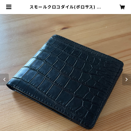
スモールクロコダイル(ポロサス) 二
つ折財布 無双仕様 ブラック | MO
DE A LAISE ONLINE