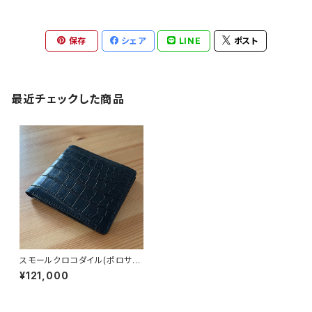
保存
シェア
LINE
ポスト
最近チェックした商品
スモールクロコダイル(ポロサ
ス) 二つ折財布 無双仕様 ブ
¥121,000
ラック