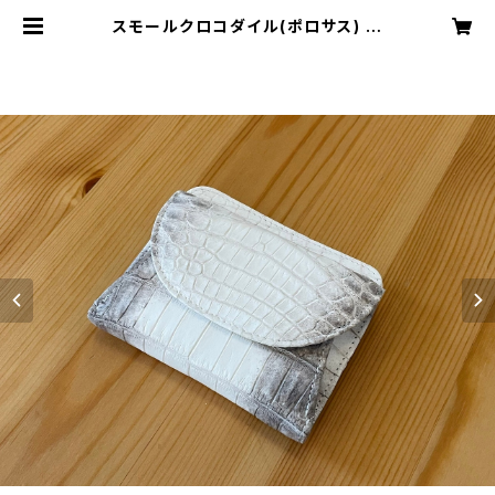
スモールクロコダイル(ポロサス)
二つ折コンパクトウォレット ヒマラ
ヤ | MODE A LAISE ONLINE