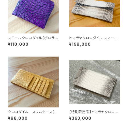
スモールクロコダイル（ポロサ
ヒマラヤクロコダイル スマート
ス） 二つ折り コンパクトウォ
ウォレット
¥110,000
¥198,000
レット パープルブラック
クロコダイル スリムケース（超
【特別限定品】ヒマラヤクロコダ
薄型財布） イエロー
イル 無双 200万円入る長財
¥88,000
¥363,000
布 札入れ