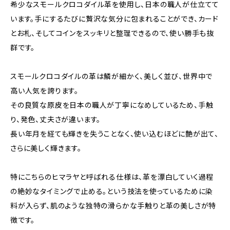
希少なスモールクロコダイル革を使用し、日本の職人が仕立てて
います。手にするたびに贅沢な気分に包まれることができ、カード
とお札、そしてコインをスッキリと整理できるので、使い勝手も抜
群です。
スモールクロコダイルの革は鱗が細かく、美しく並び、世界中で
高い人気を誇ります。
その良質な原皮を日本の職人が丁寧になめしているため、手触
り、発色、丈夫さが違います。
長い年月を経ても輝きを失うことなく、使い込むほどに艶が出て、
さらに美しく輝きます。
特にこちらのヒマラヤと呼ばれる仕様は、革を漂白していく過程
の絶妙なタイミングで止める。という技法を使っているために染
料が入らず、肌のような独特の滑らかな手触りと革の美しさが特
徴です。