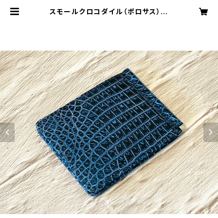
スモールクロコダイル（ポロサス）
マネークリップ 無双仕様 パールブ
ルー | MODE A LAISE ONLINE