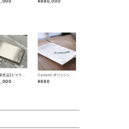
0,000
¥880,000
レット
限定品】ヒマラヤ
Collonil ポリッシング
ダイル 無双 2
クロス
3,000
¥660
円入る長財布 札