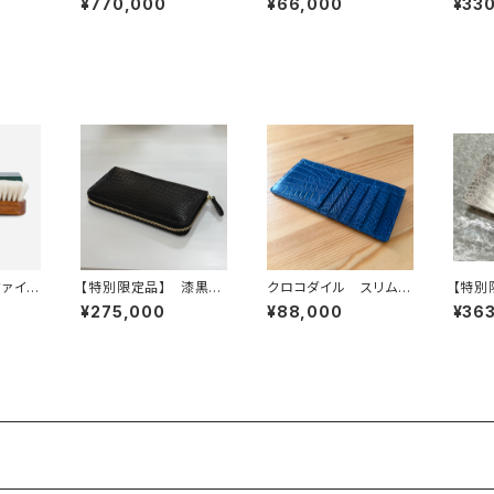
¥770,000
¥66,000
¥33
シュリンクレザー
ーウォ
9ファイン
【特別限定品】 漆黒の
クロコダイル スリムケ
【特別
シ
クロコダイル×黄金のパ
ース（超薄型財布） ロ
クロコ
¥275,000
¥88,000
¥36
イソン ラウンドファス
イヤルブルー
00万
ナーウォレット ブラッ
入れ
ク