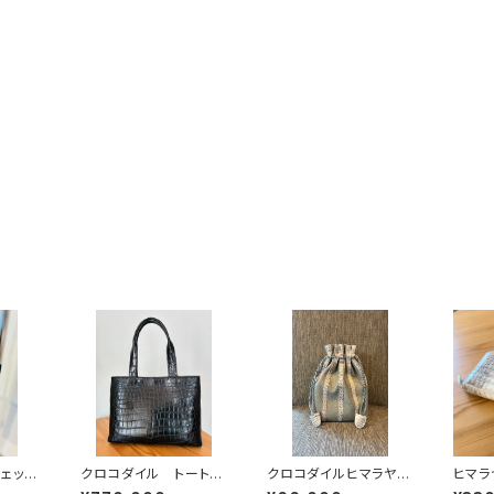
ェッ
クロコダイル トートバ
クロコダイルヒマラヤ
ヒマ
ェット
ッグ 黒
巾着バッグ イタリアン
無双 