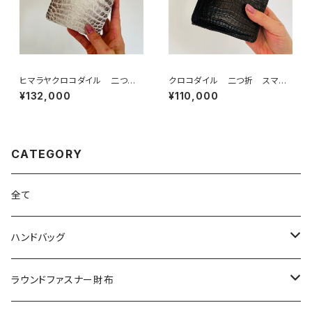
ヒマラヤクロコダイル 二つ
クロコダイル 二つ折 スマー
折 スマートウォレット
トウォレット ネイビー
¥132,000
¥110,000
CATEGORY
全て
ハンドバッグ
クロコダイル
ラウンドファスナー財布