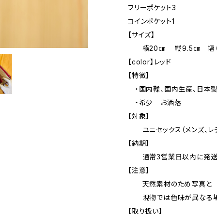
フリーポケット3
コインポケット1
【サイズ】
横20㎝ 縦9.5㎝ 幅（マ
【color】レッド
【特徴】
・国内鞣、国内生産、日本
・希少 お洒落
【対象】
ユニセックス（メンズ、レデ
【納期】
通常3営業日以内に発送
【注意】
天然素材のため写真と
現物では色味が異なる場
【取り扱い】