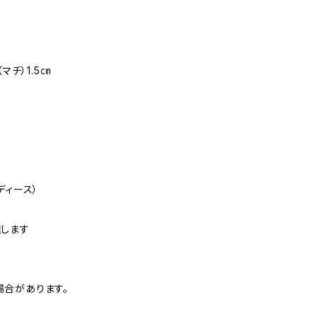
チ）1.5㎝
製
ィース）
します
合があります。