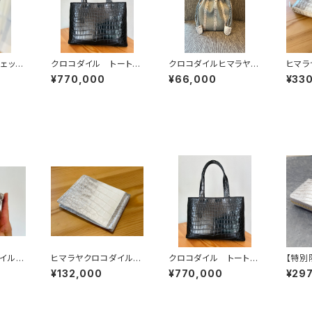
ェッ
クロコダイル トートバ
クロコダイルヒマラヤ
ヒマ
ェット
ッグ 黒
巾着バッグ イタリアン
無双 
¥770,000
¥66,000
¥33
シュリンクレザー
ーウォ
ダイル
ヒマラヤクロコダイル
クロコダイル トートバ
【特別
ウォレ
マネークリップ
ッグ 黒
クロコ
¥132,000
¥770,000
¥29
パイソ
スナー