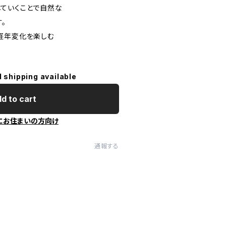
ていくことで自然な
。
経年変化を楽しむ
。
l shipping available
d to cart
にお住まいの方向け
通報する