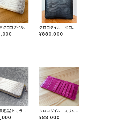
ラヤクロコダイル
クロコダイル ポロサ
ラウンドファスナ
ス トートバッグ 黒
0,000
¥880,000
レット
限定品】ヒマラヤ
クロコダイル スリムケ
ダイル×ゴールド
ース（超薄型財布） ピ
7,000
¥88,000
ン ラウンドファ
ンク
ウォレット