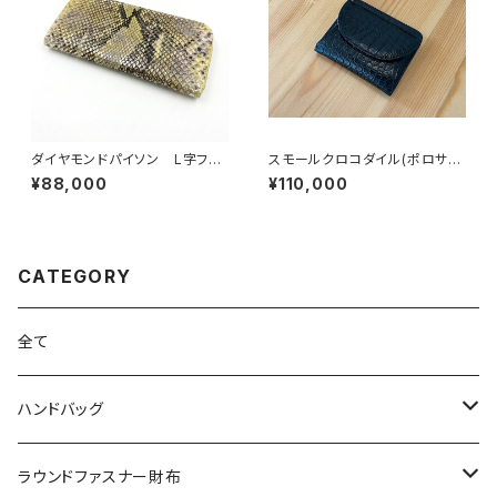
ダイヤモンドパイソン L字ファ
スモールクロコダイル(ポロサ
スナーウォレット イエローナチ
ス) 二つ折コンパクトウォレッ
¥88,000
¥110,000
ュラル
ト ブラック
CATEGORY
全て
ハンドバッグ
クロコダイル
ラウンドファスナー財布