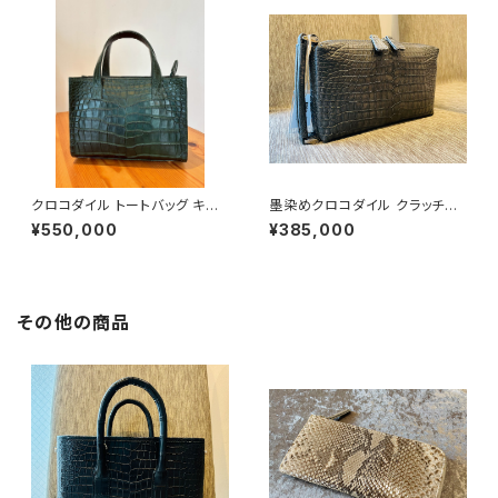
クロコダイル トートバッグ キプ
墨染めクロコダイル クラッチバ
ロスグリーン
ッグ / 唯一無二の経年変化を楽
¥550,000
¥385,000
しむ
その他の商品