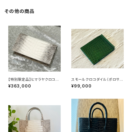
その他の商品
【特別限定品】ヒマラヤクロコダ
スモールクロコダイル（ポロサ
イル 無双 200万円入る長財
ス） マネークリップ 無双仕
¥363,000
¥99,000
布 札入れ
様 キプロスグリーン