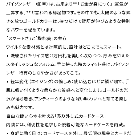
パイソンレザー（蛇革）は、古来より**「お金が身につく」「運気が
上昇する」**と言われる縁起物です。その中でも、太陽のような輝
きを放つゴールドカラーは、持つだけで背筋が伸びるような特別
なパワーを秘めています。
「スマートさ」と「機能美」の共存
ワイルドな素材感とは対照的に、設計はどこまでもスマート。
• 洗練されたサイズ感：1万円札を美しく収めつつ、厚みを抑えた
スタイリッシュなフォルム。手に持った時のフィット感は、パイソン
レザー特有のしなやかさがあってこそ。
• 経年変化（エイジング）の愉しみ：使い込むほどに鱗が寝て、手
肌に吸い付くような柔らかな質感へと変化します。ゴールドの光
沢が落ち着き、アンティークのような深い味わいへと育てる楽し
みも魅力です。
自由な使い心地を叶える「取り外し式カードケース」
内装には、利便性を追求した脱着可能なカードケースを内蔵。
• 身軽に動く日は：カードケースを外し、最低限の現金とカードだ