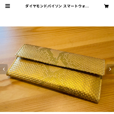
ダイヤモンドパイソン スマートウォレ
ット -Gold | MODE A LAISE ONL
INE