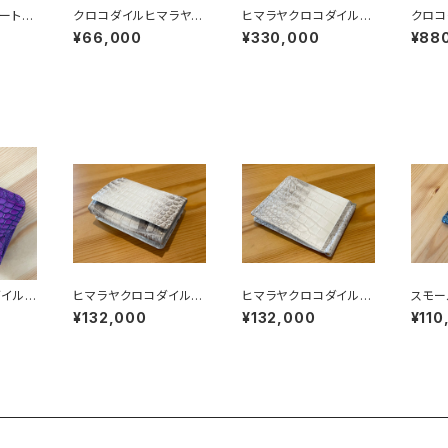
ートバ
クロコダイルヒマラヤ
ヒマラヤクロコダイル
クロコ
巾着バッグ イタリアン
無双 ラウンドファスナ
ス 
¥66,000
¥330,000
¥88
シュリンクレザー
ーウォレット
ダイル
ヒマラヤクロコダイル
ヒマラヤクロコダイル
スモー
つ折
三つ折り ミニウォレッ
マネークリップ
(ポロ
¥132,000
¥132,000
¥110
ォレッ
ト
ンパク
ック
ールブ