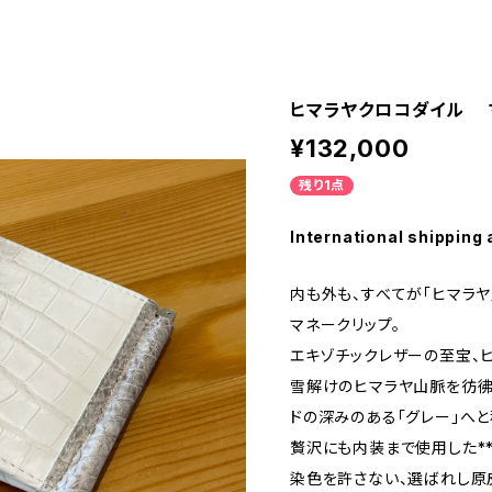
ヒマラヤクロコダイル 
¥132,000
残り1点
International shipping 
内も外も、すべてが「ヒマラ
マネークリップ。
エキゾチックレザーの至宝、
雪解けのヒマラヤ山脈を彷彿
ドの深みのある「グレー」へ
贅沢にも内装まで使用した**
染色を許さない、選ばれし原