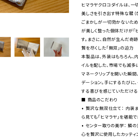
ヒマラヤクロコダイルは、一
美しさを引き出す特殊な鞣（
ごまかしが一切効かないため
が美しく整った個体だけが「
す。まさに、自然が生んだ奇跡
贅を尽くした「無双」の迫力
本製品は、外装はもちろん、
イルを配した、市場でも滅多
マネークリップを開いた瞬間
デーション。手にするたびに
する喜びを感じていただける
■ 商品のこだわり
• 贅沢な無双仕立て： 内装
ら見ても「ヒマラヤ」を堪能で
• センター取りの美学： 鱗
心を贅沢に使用したカッティ