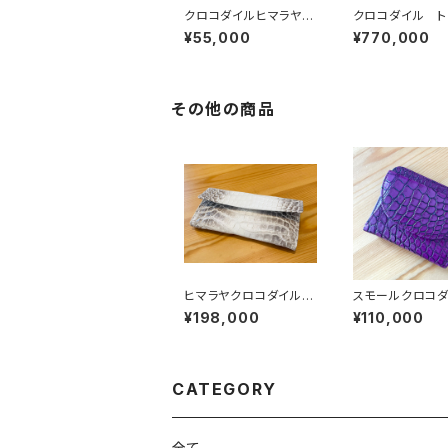
クロコダイルヒマラヤ
クロコダイル ト
巾着バッグ イタリアン
ッグ 黒
¥55,000
¥770,000
シュリンクレザー
その他の商品
ヒマラヤクロコダイル
スモールクロコ
スマートウォレット
（ポロサス） 二
¥198,000
¥110,000
り コンパクトウ
ト パープルブラ
CATEGORY
全て