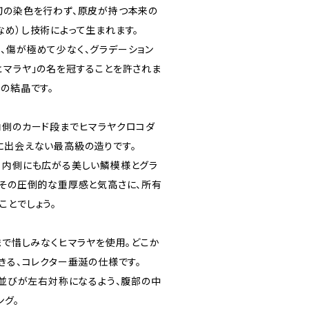
切の染色を行わず、原皮が持つ本来の
なめ）し技術によって生まれます。
、傷が極めて少なく、グラデーション
ヒマラヤ」の名を冠することを許されま
の結晶です。
内側のカード段までヒマラヤクロコダ
に出会えない最高級の造りです。
、内側にも広がる美しい鱗模様とグラ
、その圧倒的な重厚感と気高さに、所有
ことでしょう。
まで惜しみなくヒマラヤを使用。どこか
きる、コレクター垂涎の仕様です。
の並びが左右対称になるよう、腹部の中
ング。