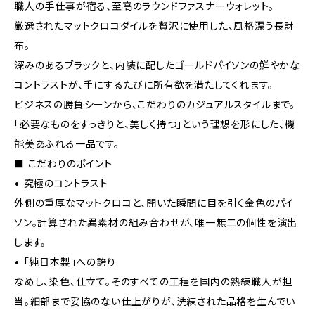
職人の手仕事が宿る、至高のラウンドファスナーウォレット。
厳選されたマットクロコダイルを贅沢に使用した、風格漂う長財
布。
深みのあるブラックと、内装に配したゴールドパイソンの鮮やかな
コントラストが、手にするたびに所有欲を満たしてくれます。
ビジネスの勝負シーンから、こだわりのカジュアルスタイルまで。
「必要なものをすっきりと、美しく持つ」という理想を形にした、機
能美あふれる一品です。
■ こだわりのポイント
• 究極のコントラスト
外側の重厚なマットクロコと、開いた瞬間に目を引く金色のパイ
ソン。計算された異素材の組み合わせが、唯一無二の個性を演出
します。
• 「純日本製」への誇り
なめし、染色、仕立て。そのすべての工程を国内の熟練職人が担
当。細部まで妥協のない仕上がりが、洗練された品格を生んでい