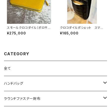
スモールクロコダイル（ポロサ
クロコダイルポシェット スマホ
ス） 無双仕様 ラウンドファスナ
ポシェット 軽量バッグ
¥275,000
¥165,000
ーウォレット イエロー
CATEGORY
全て
ハンドバッグ
クロコダイル
ラウンドファスナー財布