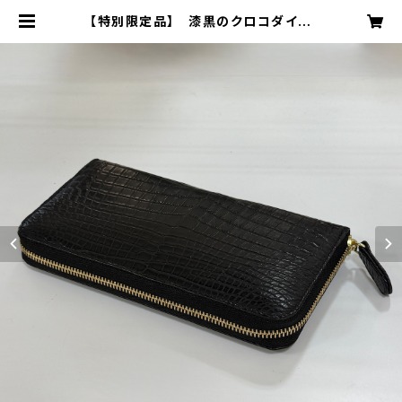
【特別限定品】 漆黒のクロコダイル
×黄金のパイソン ラウンドファスナ
ーウォレット ブラック | MODE A L
AISE ONLINE