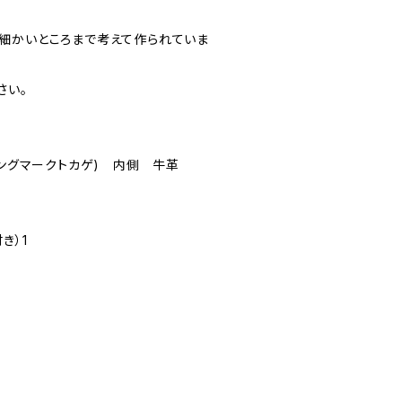
細かいところまで考えて作られていま
さい。
リングマークトカゲ) 内側 牛革
き）1