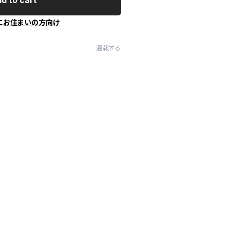
d to cart
にお住まいの方向け
通報する