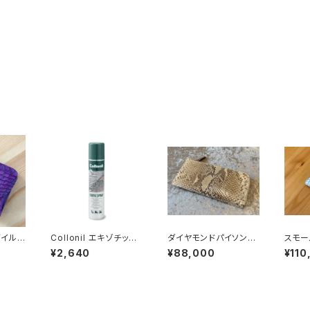
ダイル
Collonil エキゾチック
ダイヤモンドパイソン
スモー
つ折
スプレー PCF FREE
L字ファスナーウォレッ
(ポロ
¥2,640
¥88,000
¥110
ォレッ
ト ナチュラル
ンパク
ック
ワイト