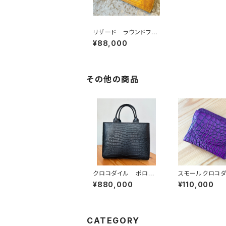
リザード ラウンドファ
スナーウォレット イエ
¥88,000
ロー
その他の商品
クロコダイル ポロサ
スモールクロコ
ス トートバッグ 黒
（ポロサス） 二
¥880,000
¥110,000
り コンパクトウ
ト パープルブラ
CATEGORY