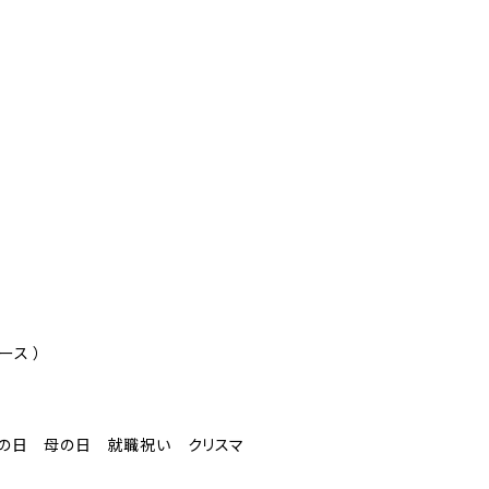
ース ）
 父の日 母の日 就職祝い クリスマ