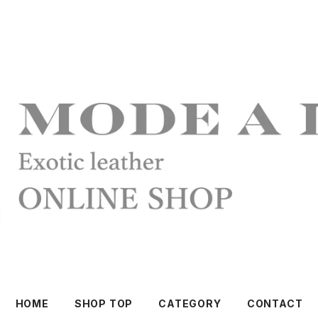
HOME
SHOP TOP
CATEGORY
CONTACT